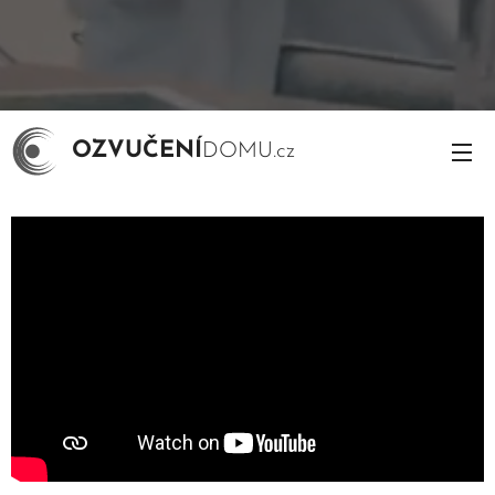
OZVUČENÍ
DOMU.cz