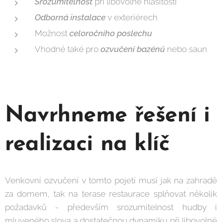
Srozumitelnost
při libovolné hlasitosti
Odborná instalace
v exteriérech
Možnost
celoročního poslechu
Vhodné také pro
ozvučení bazénů
nebo saun
Navrhneme řešení i
realizaci na klíč
Venkovní ozvučení v tomto pojetí musí jak na zahradě
za domem, tak na terase restaurace splňovat několik
požadavků - především srozumitelnost hudby i
mluveného slova a dostatečnou dynamiku při libovolné